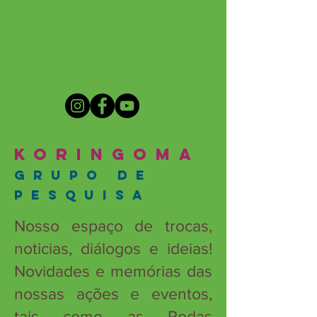
koringoma
Grupo de
pesquisa
Nosso espaço de trocas,
noticias, diálogos e ideias!
Novidades e memórias das
nossas ações e eventos,
tais como as Rodas