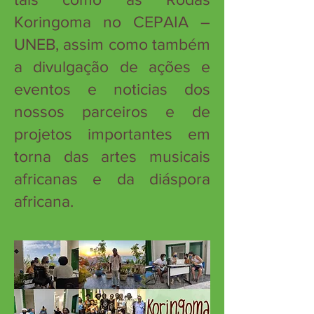
Koringoma no CEPAIA –
UNEB, assim como também
a divulgação de ações e
eventos e noticias dos
nossos parceiros e de
projetos importantes em
torna das artes musicais
africanas e da diáspora
africana.