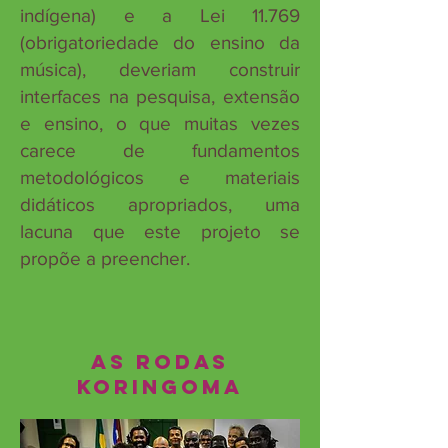
indígena) e a Lei 11.769
(obrigatoriedade do ensino da
música), deveriam construir
interfaces na pesquisa, extensão
e ensino, o que muitas vezes
carece de fundamentos
metodológicos e materiais
didáticos apropriados, uma
lacuna que este projeto se
propõe a preencher.
As Rodas
Koringoma