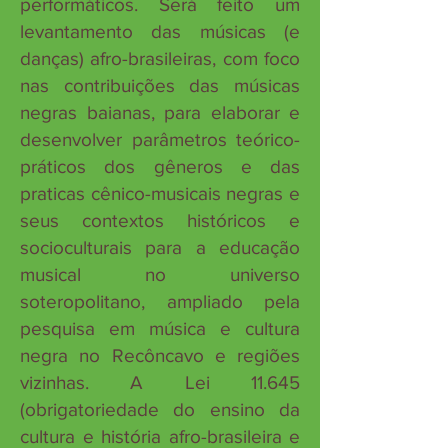
performáticos. Será feito um
levantamento das músicas (e
danças) afro-brasileiras, com foco
nas contribuições das músicas
negras baianas, para elaborar e
desenvolver parâmetros teórico-
práticos dos gêneros e das
praticas cênico-musicais negras e
seus contextos históricos e
socioculturais para a educação
musical no universo
soteropolitano, ampliado pela
pesquisa em música e cultura
negra no Recôncavo e regiões
vizinhas. A Lei 11.645
(obrigatoriedade do ensino da
cultura e história afro-brasileira e