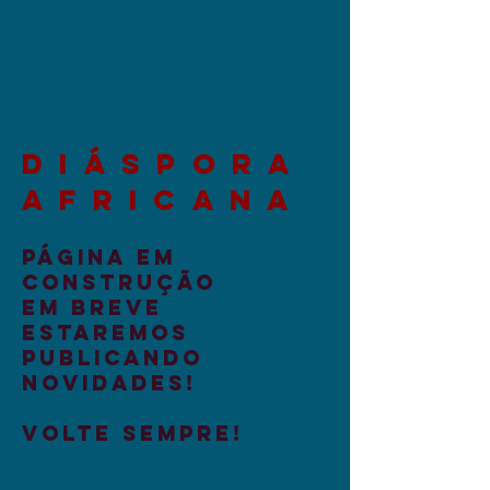
DIÁSPORA
AFRICANA
Página em
construção
Em breve
estaremos
publicando
novidades!
Volte Sempre!