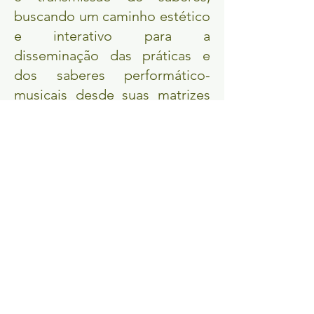
buscando um caminho estético
e interativo para a
disseminação das práticas e
dos saberes performático-
musicais desde suas matrizes
entre milhares de povos
africanos até seus
desdobramentos e rizomas por
todo Atlântico Negro nas
Américas e Europas.